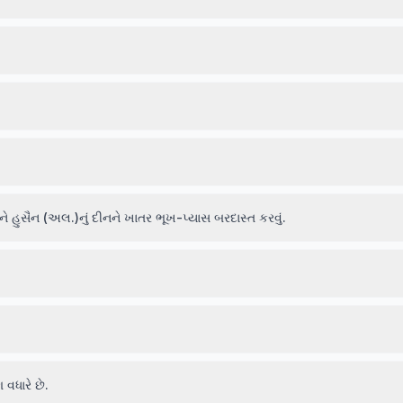
હુસૈન (અલ.)નું દીનને ખાતર ભૂખ-પ્યાસ બરદાસ્ત કરવું.
ધારે છે.