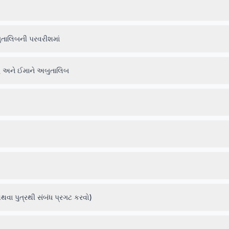
ુતાલિબની પરવરીશમાં
હ અને ઈમાને અબુતાલિબ
થવા પુત્રથી સંબંધ પ્રગટ કરવો)