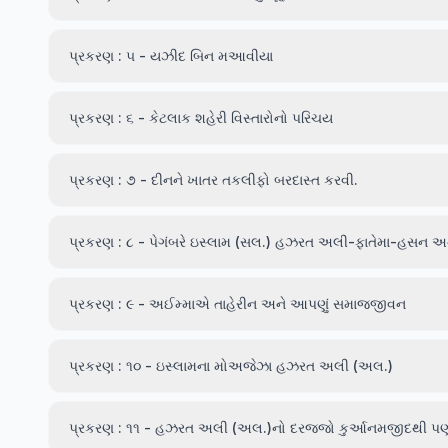
પ્રકરણ : ૫ - યઝીદ બિન મઆવીયા
પ્રકરણ : ૬ - કેટલાક શહેરી વિસ્તારોનો પરિચય
પ્રકરણ : ૭ - દીનને ખાતર તકલીફો બરદાસ્ત કરવી.
પ્રકરણ : ૮ - પેગંબરે ઇસ્લામ (સલ.) હઝરત અલી-ફાતેમા-હસન અને 
પ્રકરણ : ૯ - અઈમ્માએ તાહેરીન અને આપણું સમાજજીવન
પ્રકરણ : ૧૦ - ઇસ્લામના મોઅજેઝા હઝરત અલી (અલ.)
પ્રકરણ : ૧૧ - હઝરત અલી (અલ.)નો દરજ્જો કુર્આનમજીદથી પણ વ