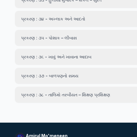
પ્રકરણ : ૩૪ - અખ્લાક અને આદતો
પ્રકરણ : ૩૫ - પોશાક – લીબાસ
પ્રકરણ : ૩૬ - ખાવું અને ખાવાના આદાબ
પ્રકરણ : ૩૭ - બાળપણનો સમય
પ્રકરણ : ૩૮ - તાલિમો તરબીયત – શિક્ષણ પ્રશિક્ષણ
Amirul Mo'meneen