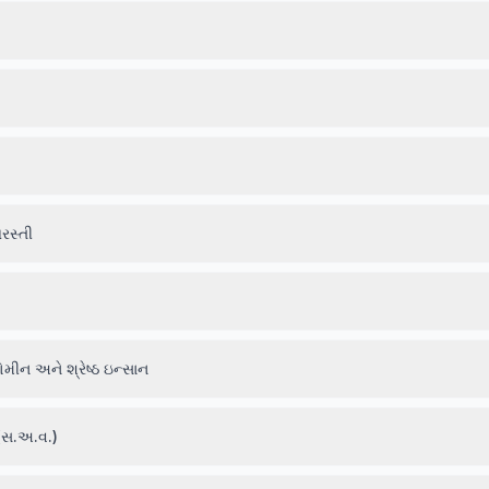
રસ્તી
ીન અને શ્રેષ્ઠ ઇન્સાન
 (સ.અ.વ.)