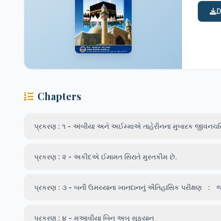
D
Chapters
પ્રકરણ : ૧ - અંબીયા અને અઈમ્માએ તાહેરીનના મુબારક જીવનચરિ
પ્રકરણ : ૨ - અકીદએ ઈમામત સિરાતે મુસ્તકીમ છે.
પ્રકરણ : ૩ - બની ઉમય્‍યાના ખાનદાનનું ઐતિહાસિક પરીક્ષણﾠ:ﾠ
પ્રકરણ : ૪ - મઆવીયા બિન અબુ સૂફયાન