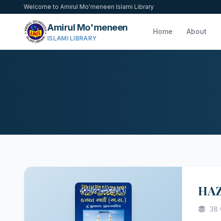
Welcome to Amirul Mo'meneen Islami Library
Amirul Mo'meneen
Home
About
ISLAMI LIBRARY
HAZ
38 