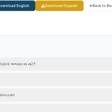
ownload English
Download Gujarati
Back to Bo
ત્રોનો અભ્યાસ શા માટે?
જાંચપડતાલ