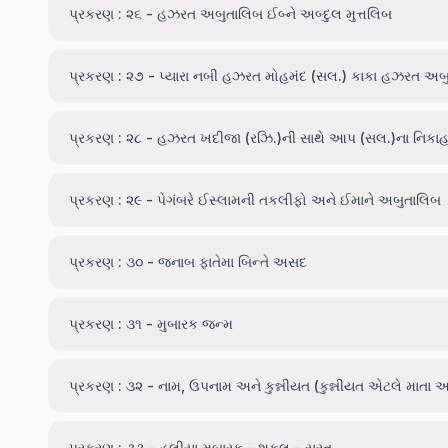
પ્રકરણ : ૨૬ - હઝરત અબુતાલિબ ઈબ્ને અબ્દુલ મુત્તલિબ
પ્રકરણ : ૨૭ - પ્યારા નબી હઝરત મોહમંદ (સલ.) કાકા હઝરત અબ
પ્રકરણ : ૨૮ - હઝરત ખદીજા (રઝિ.)ની સાથે આપ (સલ.)ના નિકા
પ્રકરણ : ૨૯ - પેગંબરે ઈસ્લામની તકલીફો અને ઈમાને અબુતાલિબ
પ્રકરણ : ૩૦ - જનાબ ફાતેમા બિન્તે અસદ
પ્રકરણ : ૩૧ - મુબારક જન્મ
પ્રકરણ : ૩૨ - નામ, ઉપનામ અને કુન્નીયત (કુન્નીયત એટલે માતા અ
પ્રકરણ : ૩૩ - હુલીયા મુબારક – શકલ – સુરત