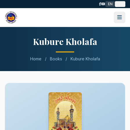
EN
ગુજ
Kubure Kholafa
Home
/
Books
/
Kubure Kholafa