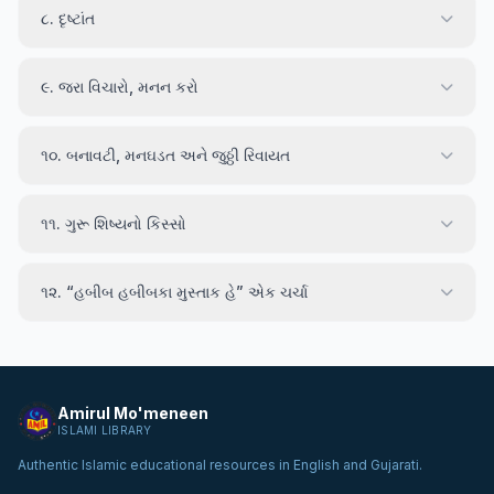
૮. દૃષ્ટાંત
૯. જરા વિચારો, મનન કરો
૧૦. બનાવટી, મનઘડત અને જુઠ્ઠી રિવાયત
૧૧. ગુરૂ શિષ્યનો કિસ્સો
૧૨. “હબીબ હબીબકા મુસ્તાક હે” એક ચર્ચા
Amirul Mo'meneen
ISLAMI LIBRARY
Authentic Islamic educational resources in English and Gujarati.