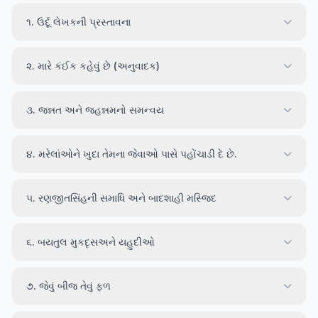
૧. ઉર્દૂ લેખકની પ્રસ્તાવના
૨. મારે કંઈક કહેવું છે (અનુવાદક)
૩. જન્નત અને જહન્નમનો સમન્વય
૪. મરેલાંઓને ખુદા તેમના જેવાઓ પાસે પહોંચાડી દે છે.
૫. રણજીતસિંહની સમાધિ અને બાદશાહી મસ્જિદ
૬. બયતુલ મુકદૃસઅને યહુદીઓ
૭. જેવું બીજ તેવું ફળ