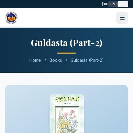
EN
ગુજ
Guldasta (Part-2)
Home
/
Books
/
Guldasta (Part-2)