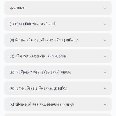
પ્રસ્તાવના
(૧) લોખંડ વિશે એક ઇલ્મી ચર્ચા
(૨) વિશ્વાસ એક રૂહાની (આધ્યાત્મિક) શક્તિ છે.
(૩) યૌમ અલ-કુદ્‌સ યૌમ અલ-ઇસ્લાામ
(૪) “તાલિબાન” એક હકીકત અને ઓળખ
(૫) હઝરત મિકદાદ બિન અસવદ (રઝિ.)
(૬) શીયા-સુન્ની એક અફસોસજનક બૂમાબૂમ