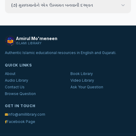
(૭) મુસલમાનોને એક ઉમ્મમત બનવાની દઅ્‌વત
Amirul Mo'meneen
ISLAMI LIBRARY
Authentic Islamic educational resources in English and Gujarati.
QUICK LINKS
About
Book Library
Audio Library
Video Library
Contact Us
Ask Your Question
Browse Question
GET IN TOUCH
info@amillibrary.com
Facebook Page