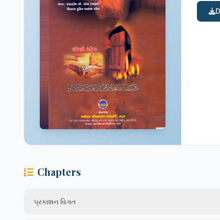
D
Chapters
પ્રકાશન વિગત