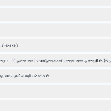
ીનાના રસ્તે
રકરણ-૧ : (૧) હઝરત અલી અલયહિસ્સલામનો પ્રસ્તાવ અલ્લાહ તરફથી છે. (રસૂલ
હ અલયહાની માંગણી માટે જાય છે.