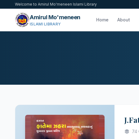
Welcome to Amirul Mo'meneen Islami Library
Amirul Mo'meneen
Home
About
ISLAMI LIBRARY
J.F
74 