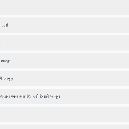
 સુધી
મા
 ખાતૂન
રી ખાતૂન
ાવાન અને સમર્પણ કરી દેનારી ખાતૂન