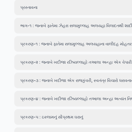
પ્રસ્તાવના
ભાગ-૧ : જનાબે ફાતેમા ઝેહરા સલામુલ્લાહ અલયહા વિલાદતથી શાદી
પ્રકરણ-૧ : જનાબે ફાતેમા સલામુલ્લાહ અલયહાના વાલીદહ મોહતર
પ્રકરણ-૨ : જનાબે ખદીજા રઝિયલ્લાહો તઆલા અન્હા એક વેપારી
પ્રકરણ-૩ : જનાબે ખદીજા એક રાજકુંવરી, સ્વતંત્ર વિચારો ધરાવના
પ્રકરણ-૪ : જનાબે ખદીજા રઝિયલ્લાહો તઆલા અન્હા અત્યંત નિષ્ઠ
પ્રકરણ-૫ : ઇસ્લામનું સૌપ્રથમ ઘરાનું