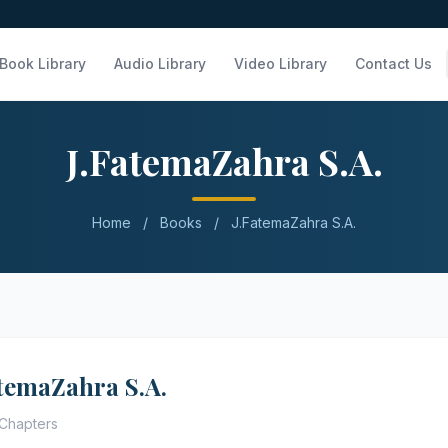
Book Library
Audio Library
Video Library
Contact Us
J.FatemaZahra S.A.
Home
/
Books
/
J.FatemaZahra S.A.
atemaZahra S.A.
Chapters