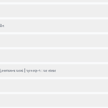
ચીત
સલામના ઘરમાં | પ્રકરણ-૧ : ઘર સંસાર