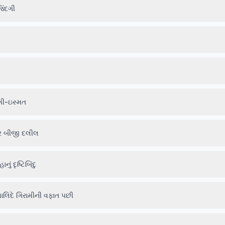
િંદગી
ગી-ઇસ્મત
પર બીજી દલીલ
 દૃષ્ટિબિંદુ
લિદે ગિરામીની વફાત પછી