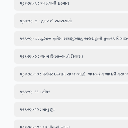
પ્રકરણ-૬ : આસમાની ફરમાન
પ્રકરણ-૭ : હમલનો સમયગાળો
પ્રકરણ-૮ : હઝરત ફાતેમા સલામુલ્લાહ અલયહાની મુબારક વિલાદ
પ્રકરણ-૯ : જન્મ દિવસ-યવમે વિલાદત
પ્રકરણ-૧૦ : પેગંબરે ઇસ્લામ સલ્લલ્લાહો અલયહે વઆલેહી વસ
પ્રકરણ-૧૧ : કૌષર
પ્રકરણ-૧૨ : માનું દૂધ
પ્રકરણ-૧૩ : દૂધ પીવાનો સમય