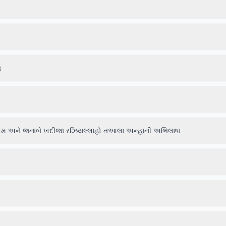
ત
લ્લમ અને જનાબે ખદીજા રઝિયલ્લાહો તઆલા અન્હાની અભિલાષા