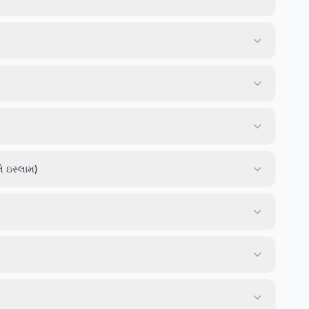
ે ઇસ્લામ)