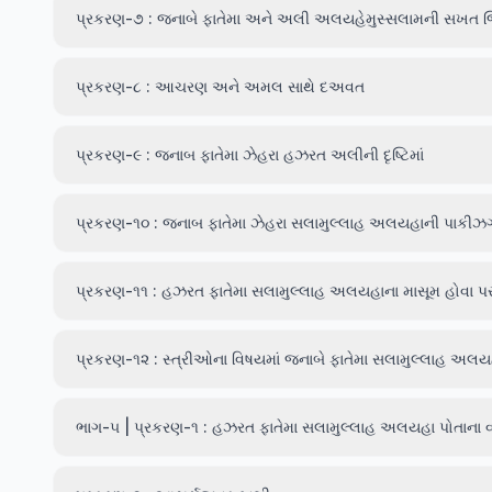
પ્રકરણ-૭ : જનાબે ફાતેમા અને અલી અલયહેમુસ્સલામની સખત જ
પ્રકરણ-૮ : આચરણ અને અમલ સાથે દઅવત
પ્રકરણ-૯ : જનાબ ફાતેમા ઝેહરા હઝરત અલીની દૃષ્ટિમાં
પ્રકરણ-૧૦ : જનાબ ફાતેમા ઝેહરા સલામુલ્લાહ અલયહાની પાકીઝ
પ્રકરણ-૧૧ : હઝરત ફાતેમા સલામુલ્લાહ અલયહાના માસૂમ હોવા 
પ્રકરણ-૧૨ : સ્ત્રીઓના વિષયમાં જનાબે ફાતેમા સલામુલ્લાહ અલયહાનું
ભાગ-૫ | પ્રકરણ-૧ : હઝરત ફાતેમા સલામુલ્લાહ અલયહા પોતાના વા