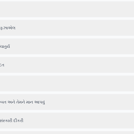
ના ફઝાએલ
ાતુર્ય
ાદત
્બત અને તેમને માન આપવું
ંસ્કારી દીકરી